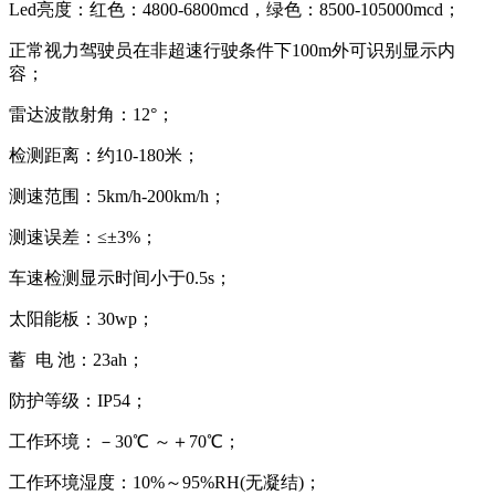
Led亮度：红色：4800-6800mcd，绿色：8500-105000mcd；
正常视力驾驶员在非超速行驶条件下100m外可识别显示内
容；
雷达波散射角：12°；
检测距离：约10-180米；
测速范围：5km/h-200km/h；
测速误差：≤±3%；
车速检测显示时间小于0.5s；
太阳能板：30wp；
蓄 电 池：23ah；
防护等级：IP54；
工作环境：－30℃ ～＋70℃；
工作环境湿度：10%～95%RH(无凝结)；